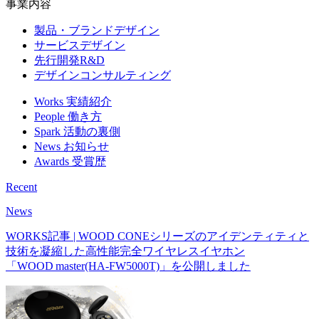
会社概要
Service
事業内容
製品・ブランドデザイン
サービスデザイン
先行開発R&D
デザインコンサルティング
Works
実績紹介
People
働き方
Spark
活動の裏側
News
お知らせ
Awards
受賞歴
Recent
News
WORKS記事 | WOOD CONEシリーズのアイデンティティと
技術を凝縮した高性能完全ワイヤレスイヤホン
「WOOD master(HA-FW5000T)」を公開しました