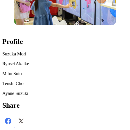
Profile
Suzuka Mori
Ryusei Akaike
Miho Suto
Tenshi Cho
Ayane Suzuki
Share