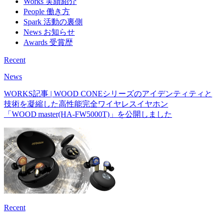
事業内容
製品・ブランドデザイン
サービスデザイン
先行開発R&D
デザインコンサルティング
Works
実績紹介
People
働き方
Spark
活動の裏側
News
お知らせ
Awards
受賞歴
Recent
News
WORKS記事 | WOOD CONEシリーズのアイデンティティと
技術を凝縮した高性能完全ワイヤレスイヤホン
「WOOD master(HA-FW5000T)」を公開しました