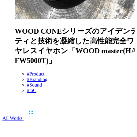
WOOD CONEシリーズのアイデン
ティと技術を凝縮した高性能完全ワ
ヤレスイヤホン
「WOOD master(HA
FW5000T)」
#Product
#Branding
#Sound
#toC
All Works