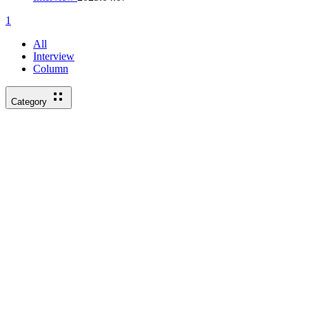
1
All
Interview
Column
Category