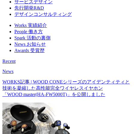
Service
事業内容
製品・ブランドデザイン
サービスデザイン
先行開発R&D
デザインコンサルティング
Works
実績紹介
People
働き方
Spark
活動の裏側
News
お知らせ
Awards
受賞歴
Recent
News
WORKS記事 | WOOD CONEシリーズのアイデンティティと
技術を凝縮した高性能完全ワイヤレスイヤホン
「WOOD master(HA-FW5000T)」を公開しました